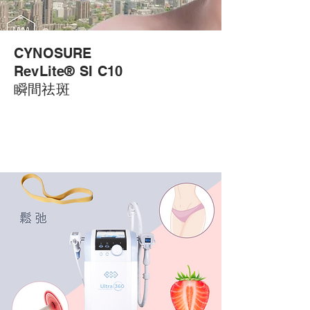
CYNOSURE
RevLite® SI C10
瞬間祛斑