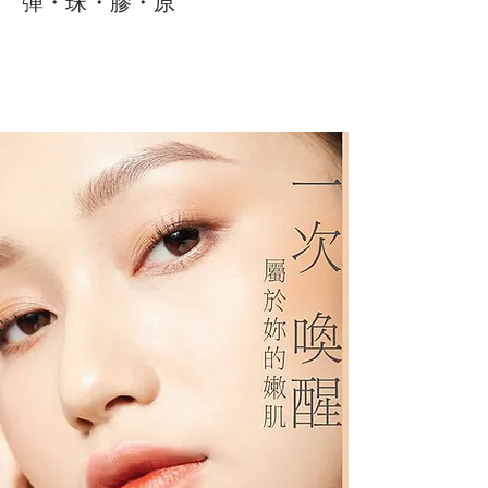
彈・珠・膠・原