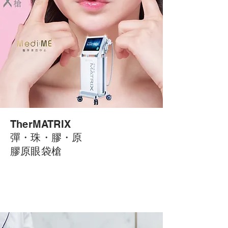
TherMATRIX
彈・
珠・
膠・
原
膠原眼袋槍