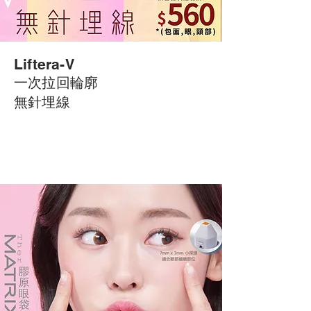
Liftera-
V
一次拉回輪廓
​無針埋線