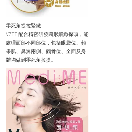
零死角提拉緊緻
VZET 配合精密研發圓形細緻探頭，能
處理面部不同部位，包括眼袋位、蘋
果肌、鼻翼兩側、顴骨位、全面及身
體均做到零死角拉提。