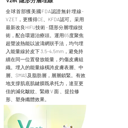
Vzet 隱形分層埋線
全球首部獲美國FDA認證無針埋線-
VZET，
更獲得CE、KFDA認可。采用
最新改良HIFU技術 - 隱形分層埋線技
術，配合環迴治療頭。運用65度聚焦
超聲波熱能以波濤網狀手法，均勻埋
入能量線於皮下 3.5-4.5mm，避免持
續在同一位置發放能量，灼傷皮膚組
織。埋入的能量線橫誇皮膚表層、中
層、SMAS及脂肪層，層層鎖緊。有效
地支撐肌底肌鍵膜既承托力，達至更
佳的減化皺紋、緊緻 V 面 、提拉修
形、塑身纖體效果。