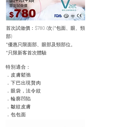
首次試做價：$780 /次 (*包面、眼、頸
部)
*優惠只限面部、眼部及頸部位。
*只限新客首次體驗
特別適合：
．皮膚鬆弛
．下巴出現贅肉
．眼袋，法令紋
．輪廓凹陷
．皺紋皮膚
．包包面