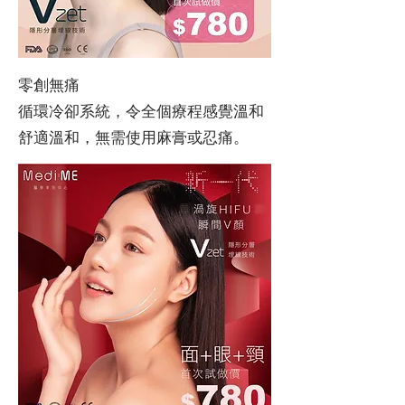
零創無痛
循環冷卻系統，令全個療程感覺溫和
舒適溫和，無需使用麻膏或忍痛。