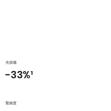
光損傷
-33%¹
緊緻度