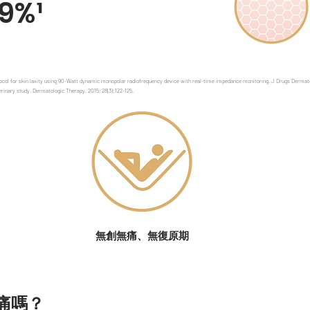
19%¹
ocol for skin laxity using 90-Watt dynamic monopolar radiofrequency device with real-time impedance monitoring. J Drugs Dermatol.
erinary study. Dermatologic Therapy. 2015; 28(3):122-125.
無創無痛、無復原期
痛嗎？