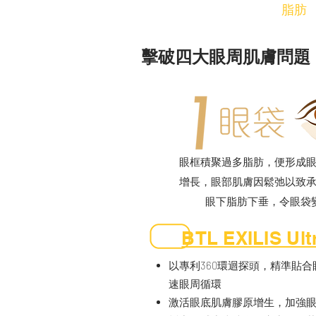
脂肪
擊破四大眼周肌膚問題
眼框積聚過多脂肪，便形成
增長，眼部肌膚因鬆弛以致
眼下脂肪下垂，令眼袋
BTL EXILIS Ult
以專利360環迴探頭，精準貼
速眼周循環
激活眼底肌膚膠原增生，加強