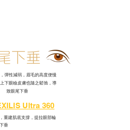
，彈性減弱，眉毛的高度便慢
上下眼瞼皮膚也隨之鬆弛，導
致眼尾下垂
XILIS Ultra 360
，重建肌底支撐，提拉眼部輪
下垂