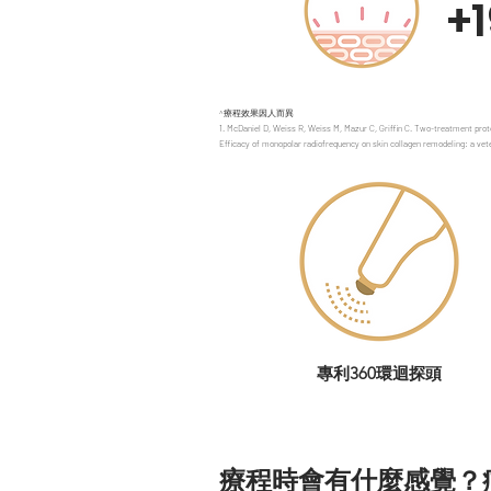
+
^療程效果因人而異
1. McDaniel D, Weiss R, Weiss M, Mazur C, Griffin C. Two-treatment prot
Efficacy of monopolar radiofrequency on skin collagen remodeling: a vet
專利360環迴探頭
療程時會有什麼感覺？