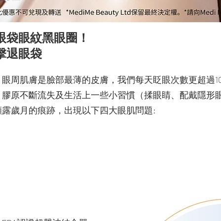
別眼袋眼紋黑眼圈！
60 擊退眼袋
眼周肌膚是臉部最薄的皮膚，我們每天眨眼次數更超過10,
，膠原不斷流失及生活上一些小習慣（揉眼睛、配戴隱形
露歲月的痕跡，出現以下四大眼肌問題: