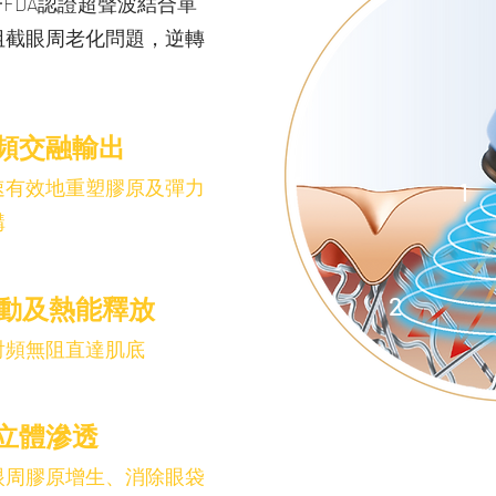
以全球唯一FDA認證超聲波結合單
阻截眼周老化問題，逆轉
頻交融輸出
速有效地重塑膠原及彈力
1
構
2
震動及熱能釋放
射頻無阻直達肌底
立體滲透
眼周膠原增生、消除眼袋