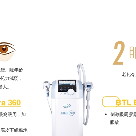
眼袋。隨年齡
老化令
承托力減弱，
變大。
ra 360
BTL E
合眼窩眼周，加
刺激眼周膠
眼紋
眼底皮下組織承