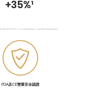
+35%¹
 2014;13:1112-1117. 2. Fritz K, Bernardy J, Tipica GS, Machovcova A.
FDA及CE雙重安全認證