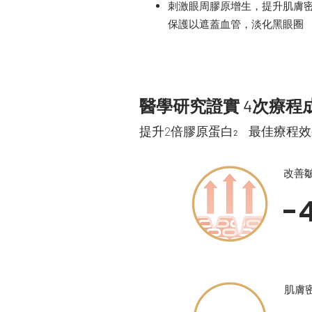
刺激眼周膠原增生，提升肌膚
保護以遮蓋血管，淡化黑眼圈
醫學研究證實 4次療程
提升2倍膠原蛋白
最佳療程效果
2
改善
-
肌膚