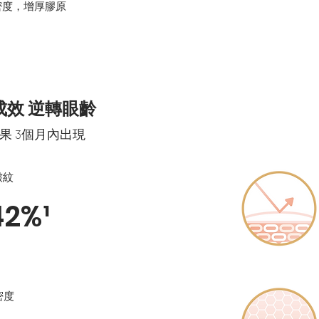
密度，增厚膠原
成效 逆轉眼齡
 3個月內出現
皺紋
42%¹
密度