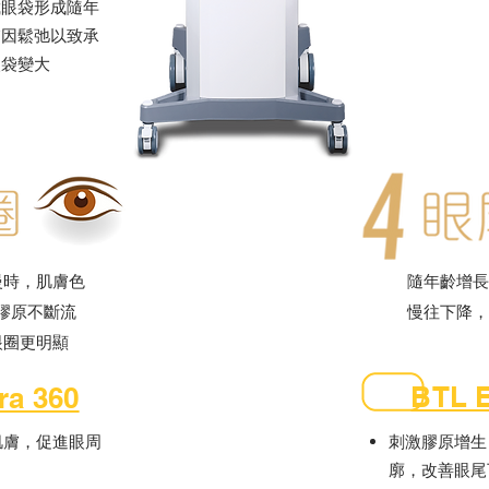
截眼袋形成隨年
膚因鬆弛以致承
眼袋變大
慢時，肌膚色
隨年齡增長
膠原不斷流
慢往下降，
眼圈更明顯
BTL E
ra 360
肌膚，促進眼周
刺激膠原增生
廓，改善眼尾