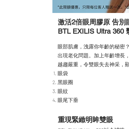
激活2倍眼周膠原 告
BTL EXILIS Ultra 3
眼部肌膚，洩露你年齡的秘密？
出現老化問題。加上年齡增長
越趨嚴重，令雙眼失去神采，顯
眼袋
黑眼圈
眼紋
眼尾下垂
重現緊緻明眸雙眼