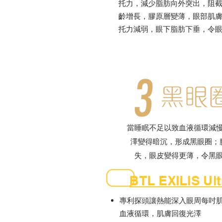
托力，減少脂肪向外突出，阻
齡增長，膠原層變薄，眼部肌
托力減弱，眼下脂肪下垂，令
當睡眠不足以致血液循環減
澤變得暗沉，形成黑眼圈；
失，眼皮變得更薄，令黑
BTL EXILIS Ult
專利探頭讓熱能深入眼周每吋
血液循環，肌膚回復光澤