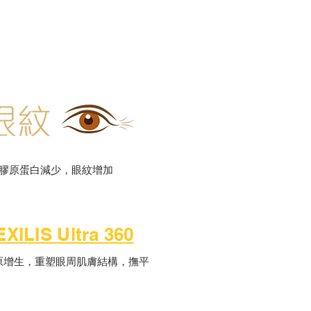
膠原蛋白減少，眼紋增加
XILIS Ultra 360
原增生，重塑眼周肌膚結構，撫平