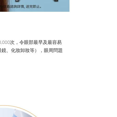
000次，令眼部最早及最容易
眼鏡、化妝卸妝等），眼周問題