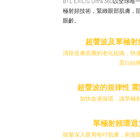
BTL EXILIS Ultra 360
極射頻技術，緊
緻眼部肌膚，
眼齡。
1
超聲波及單極射
清除皮膚底層的老化組織，快
蛋白結
超聲波的規律性 
2
加快血液循環，讓單極
單極射頻環迴
3
能量深入眼周每吋肌膚，刺激