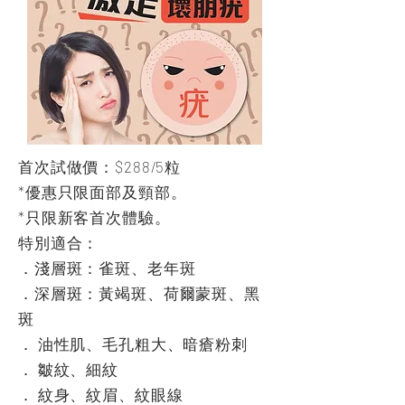
首次試做價：$288/5粒
*優惠只限面部及頸部。
*只限新客首次體驗。
特別適合：
．淺層斑：雀斑、老年斑
．深層斑：黃竭斑、荷爾蒙斑、黑
斑
． 油性肌、毛孔粗大、暗瘡粉刺
． 皺
紋、細紋
． 紋身、紋眉、紋眼線