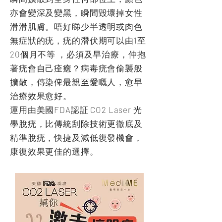
亦會變深及變黑，瞬間毀壞掉女性
滑滑肌膚。唔好睇少半透明或肉色
無症狀的疣，疣的潛伏期可以由1至
20個月不等 ，必須及早治療，仲抱
著疣會自己痊癒？病毒疣會偷襲般
擴散，傳染俾最親至愛嘅人，愈早
治療效果愈好。
運用由美國FDA認証 CO2 Laser 光
學脫疣，比傳統刮除技術更徹底及
精準脫疣，快捷及減低復發機會，
康復效果更佳的選擇。