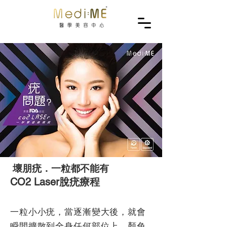
壞朋疣．一粒都不能有
CO2 Laser脫疣療程
一粒小小疣，當逐漸變大後，就會
瞬間擴散到全身任何部位上，顏色