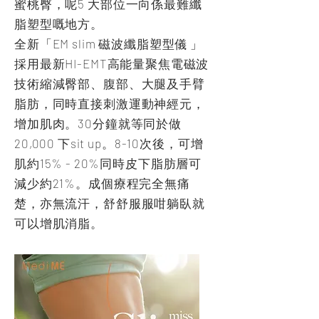
蜜桃臀，呢5 大部位一向係最難纖
脂塑型嘅地方。
全新「EM slim 磁波纖脂塑型儀 」
採用最新HI-EMT高能量聚焦電磁波
技術縮減臀部、腹部、大腿及手臂
脂肪，同時直接刺激運動神經元，
增加肌肉。30分鐘就等同於做
20,000 下sit up。8-10次後，可增
肌約15% - 20%同時皮下脂肪層可
減少約21%。成個療程完全無痛
楚，亦無流汗，舒舒服服咁躺臥就
可以增肌消脂。