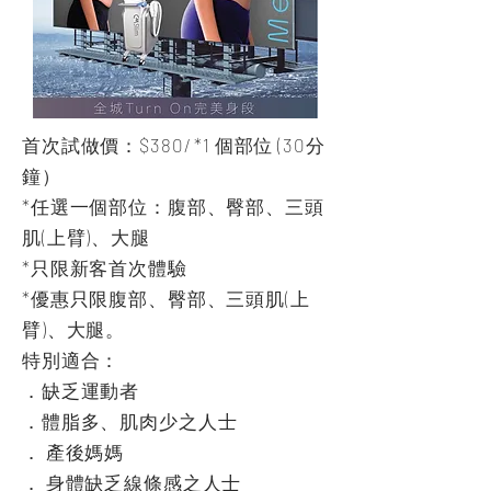
首次試做價：$380/ *1 個部位 (30分
鐘）
*任選一個部位：腹部、臀部、三頭
肌(上臂)、大腿
*只限新客首次體驗
*優惠只限腹部、臀部、三頭肌(上
臂)、大腿。
特別適合：
．缺乏運動者
．體脂多、肌肉少之人士
． 產後媽媽
． 身體缺乏線條感之人士