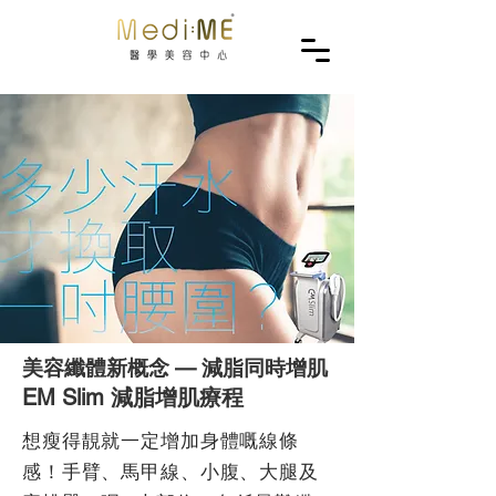
美容纖體新概念 — 減脂同時增肌
EM Slim 減脂增肌療程
想瘦得靚就一定增加身體嘅線條
感！手臂、馬甲線、小腹、大腿及