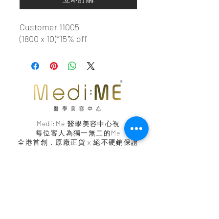
Customer 11005
(1800 x 10)*15% off
Medi:Me 醫學美容中心視
每位客人為
獨一無二的Me
全港首創．原廠正貨 x 絕不硬銷保證
銅鑼灣 Medi:ME
羅素街 38號 金朝陽中心 9/F 903
客戶服務熱線:
+852 2641 3898
尖沙咀 Medi:ME