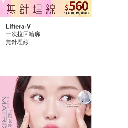
Liftera-
V
一次拉回輪廓
​無針埋線