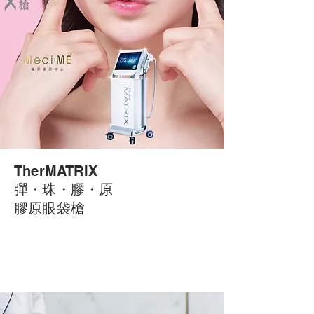
TherMATRIX
彈・
珠・
膠・
原
膠原眼袋槍