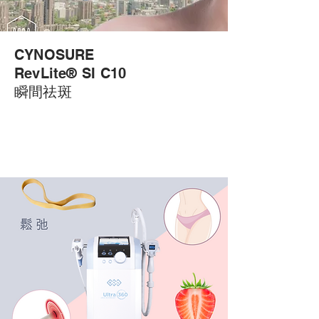
CYNOSURE
RevLite® SI C10
瞬間祛斑