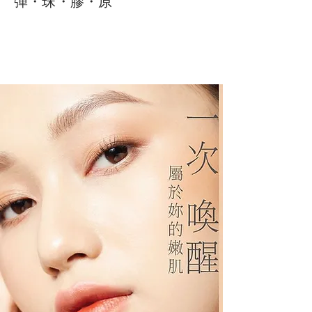
彈・珠・膠・原