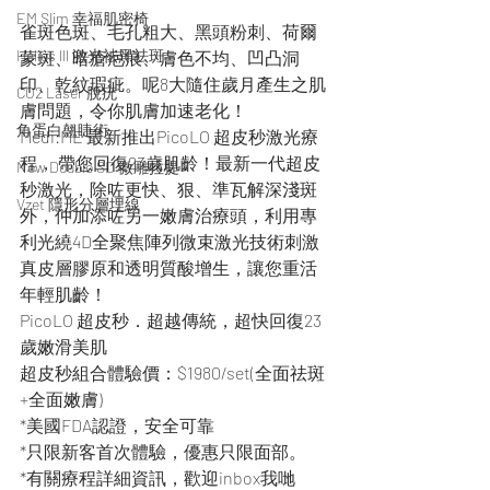
EM Slim 幸福肌密椅
雀斑色斑、毛孔粗大、黑頭粉刺、荷爾
Helios lll 激光祛黑祛斑
蒙斑、暗瘡疤痕、膚色不均、凹凸洞
印、乾紋瑕疵。呢8大隨住歲月產生之肌
CO2 Laser 脫疣
膚問題，令你肌膚加速老化！
角蛋白翹睫術
Medi:ME 最新推出PicoLO 超皮秒激光療
程， 帶您回復23歲肌齡！最新一代超皮
New Doublo SD 微雕拉提
秒激光，除咗更快、狠、準瓦解深淺斑
Vzet 隱形分層埋線
外，仲加添咗另一嫩膚治療頭，利用專
利光繞4D全聚焦陣列微束激光技術刺激
真皮層膠原和透明質酸增生，讓您重活
年輕肌齡！
PicoLO 超皮秒．超越傳統，超快回復23
歲嫩滑美肌
超皮秒組合體驗價：$1980/set(全面祛斑
+全面嫩膚)
*美國FDA認證，安全可靠
*只限新客首次體驗，優惠只限面部。
*有關療程詳細資訊，歡迎inbox我哋 