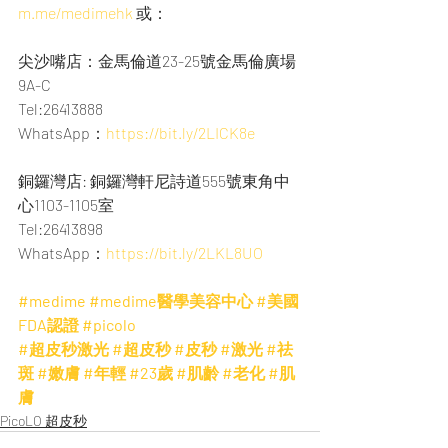
m.me/medimehk
 或：
尖沙嘴店：金馬倫道23-25號金馬倫廣場
9A-C
Tel:26413888
WhatsApp：
https://bit.ly/2LICK8e
銅鑼灣店: 銅鑼灣軒尼詩道555號東角中
心1103-1105室
Tel:26413898
WhatsApp：
https://bit.ly/2LKL8UO
#medime
#medime醫學美容中心
#美國
FDA認證
#picolo
#超皮秒激光
#超皮秒
#皮秒
#激光
#祛
斑
#嫩膚
#年輕
#23歲
#肌齡
#老化
#肌
膚
PicoLO 超皮秒